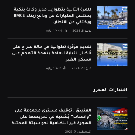
للمرة الثانية بتطوان… مدير وكالة بنكية
يختلس المليارات من ودائع زبناء BMCE
ويختفي عن الأنظار.
يونيو 8, 2024
1٬444
زيارة
تقديم مؤثرة تطوانية في حالة سراح على
أنضار النيابة العامة بتهمة التهجم على
مسكن الغير
مايو 23, 2024
1٬435
زيارة
اختيارات المحرر
الفنيدق.. توقيف مسيّري مجموعة على
“واتساب” يُشتبه في تحريضها على
الهجرة غير النظامية نحو سبتة المحتلة
أغسطس 5, 2026