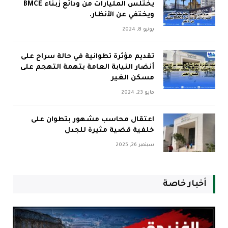
يختلس المليارات من ودائع زبناء BMCE
ويختفي عن الأنظار.
يونيو 8, 2024
تقديم مؤثرة تطوانية في حالة سراح على
أنضار النيابة العامة بتهمة التهجم على
مسكن الغير
مايو 23, 2024
اعتقال محاسب مشهور بتطوان على
خلفية قضية مثيرة للجدل
سبتمبر 26, 2025
أخبار خاصة