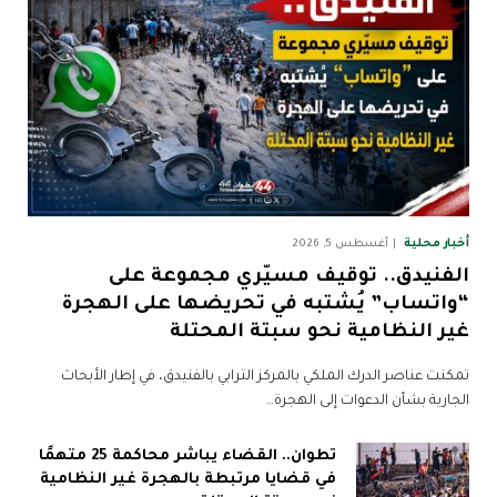
أخبار محلية
أغسطس 5, 2026
الفنيدق.. توقيف مسيّري مجموعة على
“واتساب” يُشتبه في تحريضها على الهجرة
غير النظامية نحو سبتة المحتلة
تمكنت عناصر الدرك الملكي بالمركز الترابي بالفنيدق، في إطار الأبحاث
الجارية بشأن الدعوات إلى الهجرة…
تطوان.. القضاء يباشر محاكمة 25 متهمًا
في قضايا مرتبطة بالهجرة غير النظامية