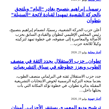
رسميا.. إبراهيم بنصبيح يغادر “البام” ويلتحق
بالحركة الشعبية تمهيدا لقيادة لائحة “السنبلة”
بتطوان
أعلن حزب الحركة الشعبية، رسميًا، انضمام إبراهيم بنصبيح،
رئيس المجلس الإقليمي لتطوان والقيادي السابق بحزب
الأصالة والمعاصرة إلى صفوفه، في خطوة تمهد لتزكيته
وكيلاً للائحة حزب…
أخبار محلية
يوليو 23, 2026
تطوان.. حزب الاستقلال يجدد الثقة في منصف
الطوب ويعزز حظوظه في سباق التشريعيات
جدد حزب الاستقلال ثقته في البرلماني منصف الطوب،
بعدما منحه التزكية الرسمية لخوض الانتخابات التشريعية
المقبلة بدائرة تطوان، في خطوة تؤكد المكانة التي بات
يحتلها داخل…
أخبار جهوية
يوليو 19, 2026
ترشيح وديع المعمري يستنفر الأحزاب.. أمينان