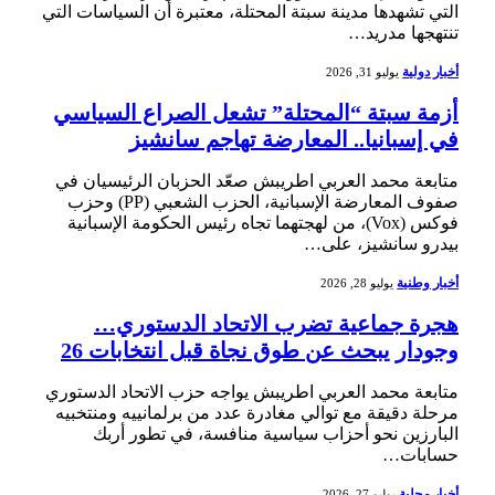
التي تشهدها مدينة سبتة المحتلة، معتبرة أن السياسات التي
تنتهجها مدريد…
أخبار دولية
يوليو 31, 2026
أزمة سبتة “المحتلة” تشعل الصراع السياسي
في إسبانيا.. المعارضة تهاجم سانشيز
متابعة محمد العربي اطريبش صعّد الحزبان الرئيسيان في
صفوف المعارضة الإسبانية، الحزب الشعبي (PP) وحزب
فوكس (Vox)، من لهجتهما تجاه رئيس الحكومة الإسبانية
بيدرو سانشيز، على…
أخبار وطنية
يوليو 28, 2026
هجرة جماعية تضرب الاتحاد الدستوري…
وجودار يبحث عن طوق نجاة قبل انتخابات 26
متابعة محمد العربي اطريبش يواجه حزب الاتحاد الدستوري
مرحلة دقيقة مع توالي مغادرة عدد من برلمانييه ومنتخبيه
البارزين نحو أحزاب سياسية منافسة، في تطور أربك
حسابات…
أخبار محلية
يوليو 27, 2026