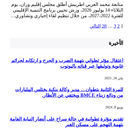
متابعة محمد العربي اطريبش أطلق مجلس إقليم وزان، يوم
الثلاثاء 14 يوليوز 2026، ورش تحيين برنامج التنمية الإقليمي
للفترة 2022-2027، من خلال تنظيم لقاء إخباري وتشاوري…
1
2
3
…
28
التالي
الأخيرة
اعتقال مؤثر تطواني بتهمة الضرب و الجرح و ارتكابه لجرائم
غابوية وتوثيقها عبر قناته باليوتوب
يناير 26, 2025
للمرة الثانية بتطوان… مدير وكالة بنكية يختلس المليارات
من ودائع زبناء BMCE ويختفي عن الأنظار.
يونيو 8, 2024
تقديم مؤثرة تطوانية في حالة سراح على أنضار النيابة العامة
بتهمة التهجم على مسكن الغير