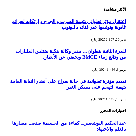
الأكثر مشاهدة
اعتقال مؤثر تطواني بتهمة الضرب و الجرح و ارتكابه لجرائم
غابوية وتوثيقها عبر قناته باليوتوب
يناير 26, 2025
2٬107
زيارة
للمرة الثانية بتطوان… مدير وكالة بنكية يختلس المليارات
من ودائع زبناء BMCE ويختفي عن الأنظار.
يونيو 8, 2024
1٬446
زيارة
تقديم مؤثرة تطوانية في حالة سراح على أنضار النيابة العامة
بتهمة التهجم على مسكن الغير
مايو 23, 2024
1٬435
زيارة
اختيارات المحرر
عبد الحكيم البوشعيبي.. كفاءة من الحسيمة صنعت مسارها
بالعلم والاجتهاد