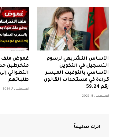
الأساس التشريعي لرسوم
غموض ملف ا
التسجيل في التكوين
منخرطين جدد
الأساسي بالتوقيت الميسر:
التطواني إل
قراءة في مستجدات القانون
طلباتهم
رقم 59.24
أغسطس 7, 2026
أغسطس 8, 2026
اترك تعليقاً