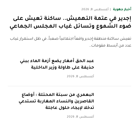
أخبار جهوية
أغسطس 8, 2026
إجدير في عتمة التهميش.. ساكنة تعيش على
ضوء الشموع وتسائل غياب المجلس الجماعي
تعيش ساكنة منطقة إجدير واقعاً اجتماعياً صعباً، في ظل استمرار غياب
عدد من أبسط مقومات…
عبد الحق أمغار يضع أزمة الماء ببني
حذيفة على طاولة وزير الداخلية
أغسطس 8, 2026
البعمري من سبتة المحتلة : أوضاع
القاصرين والنساء المغاربة تستدعي
تدخلا لإيجاد حلول عاجلة
أغسطس 8, 2026