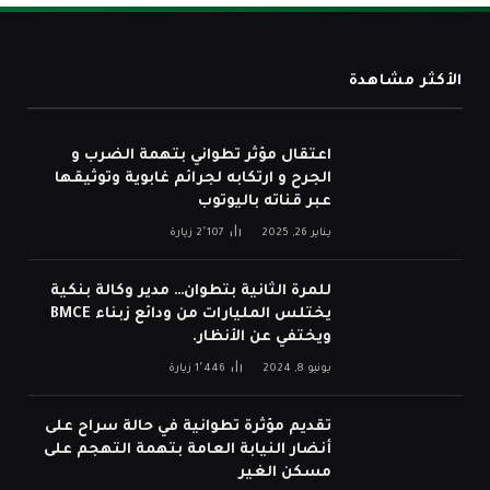
الأكثر مشاهدة
اعتقال مؤثر تطواني بتهمة الضرب و
الجرح و ارتكابه لجرائم غابوية وتوثيقها
عبر قناته باليوتوب
يناير 26, 2025
2٬107
زيارة
للمرة الثانية بتطوان… مدير وكالة بنكية
يختلس المليارات من ودائع زبناء BMCE
ويختفي عن الأنظار.
يونيو 8, 2024
1٬446
زيارة
تقديم مؤثرة تطوانية في حالة سراح على
أنضار النيابة العامة بتهمة التهجم على
مسكن الغير