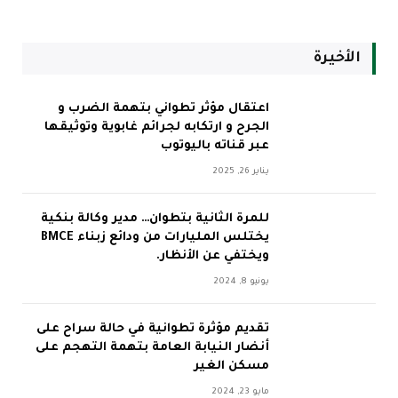
الأخيرة
اعتقال مؤثر تطواني بتهمة الضرب و
الجرح و ارتكابه لجرائم غابوية وتوثيقها
عبر قناته باليوتوب
يناير 26, 2025
للمرة الثانية بتطوان… مدير وكالة بنكية
يختلس المليارات من ودائع زبناء BMCE
ويختفي عن الأنظار.
يونيو 8, 2024
تقديم مؤثرة تطوانية في حالة سراح على
أنضار النيابة العامة بتهمة التهجم على
مسكن الغير
مايو 23, 2024