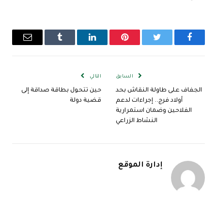
فيسبوك
تويتر
بينتيريست
لينكدإن
Tumblr
البريد
الإلكترو
السابق
التالي
الجفاف على طاولة النقاش بحد
حين تتحول بطاقة صداقة إلى
أولاد فرج.. إجراءات لدعم
قضية دولة
الفلاحين وضمان استمرارية
النشاط الزراعي
إدارة الموقع