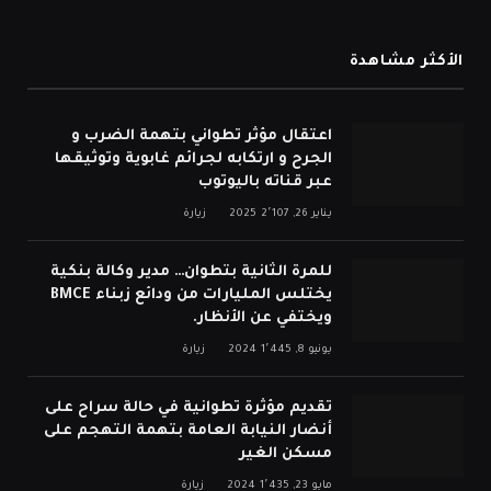
الأكثر مشاهدة
اعتقال مؤثر تطواني بتهمة الضرب و
الجرح و ارتكابه لجرائم غابوية وتوثيقها
عبر قناته باليوتوب
يناير 26, 2025
2٬107
زيارة
للمرة الثانية بتطوان… مدير وكالة بنكية
يختلس المليارات من ودائع زبناء BMCE
ويختفي عن الأنظار.
يونيو 8, 2024
1٬445
زيارة
تقديم مؤثرة تطوانية في حالة سراح على
أنضار النيابة العامة بتهمة التهجم على
مسكن الغير
مايو 23, 2024
1٬435
زيارة