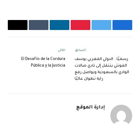
فيسبوك
تويتر
بينتيريست
لينكدإن
Tumblr
البريد
الإلكترون
السابق
التالي
رسميًا.. الدولي المغربي يوسف
El Desafío de la Cordura
الفونتي ينتقل إلى نادي صالات
Pública y la Justicia
الوادي بالسعودية ويواصل رفع
راية تطوان عاليًا
إدارة الموقع