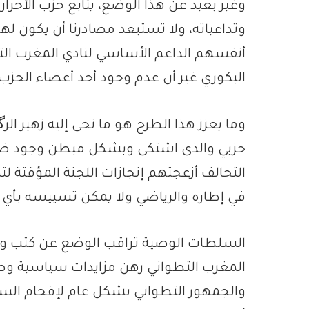
وغير بعيد عن هذا الوضع، يتابع حزب الأحرار
وتداعياته، ولا تستبعد مصادرنا أن يكون ل
أنفسهم الداعم الأساسي لنادي المغرب ا
البكوري غير أن عدم وجود أحد أعضاء الحزب ب
وما يعزز هذا الطرح هو ما نحى إليه زهير الر
حزبي والذي اشتكى وبشكل مبطن وجود ض
التحالف أزعجتهم إنجازات اللجنة المؤقتة
في إطاره والرياضي ولا يمكن تسييسه بأي
السلطات الوصية تراقب الوضع عن كثب ومن
المغرب التطواني رهن مزايدات سياسية وص
والجمهور التطواني بشكل عام لإقحام السيا