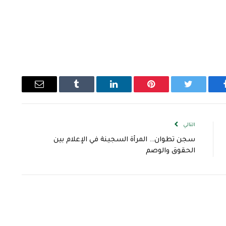
يسبوك
تويتر
بينتيريست
لينكدإن
Tumblr
البريد
الإلكتروني
التالي
سجن تطوان… المرأة السجينة في الإعلام بين
الحقوق والوصم