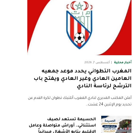
أخبار محلية
أغسطس 7, 2026
المغرب التطواني يحدد موعد جمعيه
العامين العادي وغير العادي ويفتح باب
الترشح لرئاسة النادي
أعلن المكتب المديري لنادي المغرب أتلتيك تطوان لكرة القدم عن
تحديد يوم الإثنين 24 غشت…
الحسيمة تستعد لصيف
استثنائي.. أوراش متواصلة وعامل
الإقليم يتابع الأشغال ميدانياً