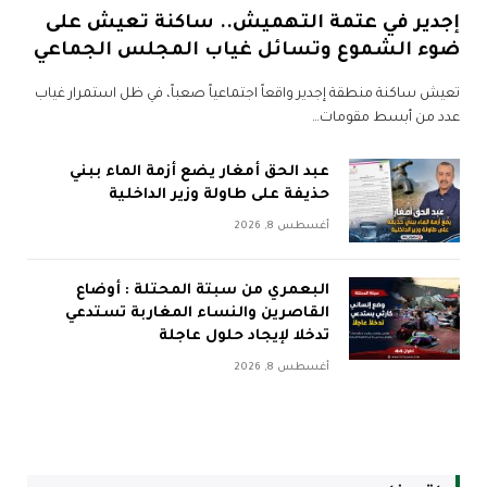
إجدير في عتمة التهميش.. ساكنة تعيش على
ضوء الشموع وتسائل غياب المجلس الجماعي
تعيش ساكنة منطقة إجدير واقعاً اجتماعياً صعباً، في ظل استمرار غياب
عدد من أبسط مقومات…
عبد الحق أمغار يضع أزمة الماء ببني
حذيفة على طاولة وزير الداخلية
أغسطس 8, 2026
البعمري من سبتة المحتلة : أوضاع
القاصرين والنساء المغاربة تستدعي
تدخلا لإيجاد حلول عاجلة
أغسطس 8, 2026