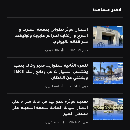
الأكثر مشاهدة
اعتقال مؤثر تطواني بتهمة الضرب و
الجرح و ارتكابه لجرائم غابوية وتوثيقها
عبر قناته باليوتوب
يناير 26, 2025
2٬107
زيارة
للمرة الثانية بتطوان… مدير وكالة بنكية
يختلس المليارات من ودائع زبناء BMCE
ويختفي عن الأنظار.
يونيو 8, 2024
1٬446
زيارة
تقديم مؤثرة تطوانية في حالة سراح على
أنضار النيابة العامة بتهمة التهجم على
مسكن الغير
مايو 23, 2024
1٬435
زيارة