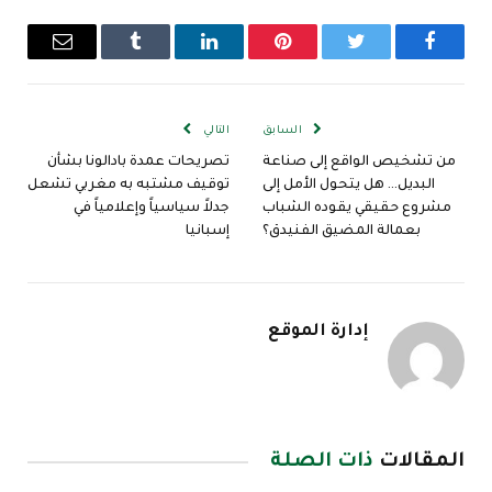
فيسبوك
تويتر
بينتيريست
لينكدإن
Tumblr
البريد
الإلكترو
السابق
التالي
من تشخيص الواقع إلى صناعة
تصريحات عمدة بادالونا بشأن
البديل… هل يتحول الأمل إلى
توقيف مشتبه به مغربي تشعل
مشروع حقيقي يقوده الشباب
جدلاً سياسياً وإعلامياً في
بعمالة المضيق الفنيدق؟
إسبانيا
إدارة الموقع
المقالات
ذات الصلة