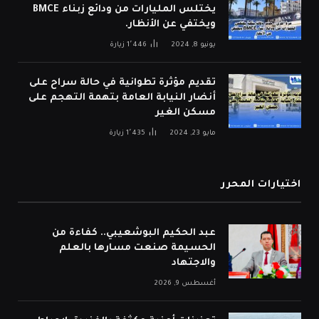
يختلس المليارات من ودائع زبناء BMCE
ويختفي عن الأنظار.
يونيو 8, 2024
1٬446
زيارة
تقديم مؤثرة تطوانية في حالة سراح على
أنضار النيابة العامة بتهمة التهجم على
مسكن الغير
مايو 23, 2024
1٬435
زيارة
اختيارات المحرر
عبد الحكيم البوشعيبي.. كفاءة من
الحسيمة صنعت مسارها بالعلم
والاجتهاد
أغسطس 9, 2026