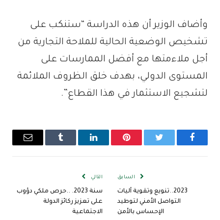
وأضاف الوزير أن هذه الدراسة “ستنكب على
تشخيص الوضعية الحالية للملاحة التجارية من
أجل ملاءمتها مع أفضل الممارسات على
المستوى الدولي، بهدف خلق الظروف الملائمة
لتشجيع الاستثمار في هذا القطاع”.
فيسبوك
تويتر
بينتيريست
لينكدإن
Tumblr
البريد
الإلكترو
السابق
التالي
2023..تنويع وتقوية آليات
سنة 2023. ..حرص ملكي دؤوب
التواصل الأمني لتوطيد
على تعزيز ركائز الدولة
الإحساس بالأمن
الاجتماعية