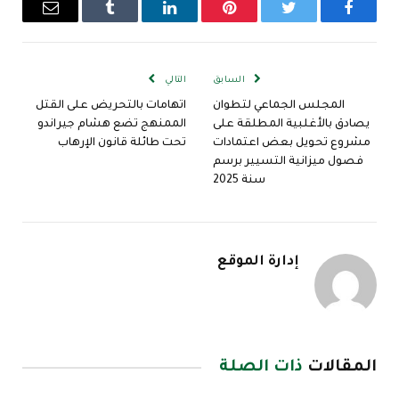
فيسبوك
تويتر
بينتيريست
لينكدإن
Tumblr
البريد
الإلكترو
السابق
التالي
المجلس الجماعي لتطوان
اتهامات بالتحريض على القتل
يصادق بالأغلبية المطلقة على
الممنهج تضع هشام جيراندو
مشروع تحويل بعض اعتمادات
تحت طائلة قانون الإرهاب
فصول ميزانية التسيير برسم
سنة 2025
إدارة الموقع
المقالات
ذات الصلة