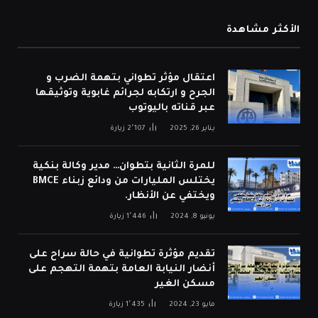
الأكثر مشاهدة
اعتقال مؤثر تطواني بتهمة الضرب و
الجرح و ارتكابه لجرائم غابوية وتوثيقها
عبر قناته باليوتوب
يناير 26, 2025
2٬107
زيارة
للمرة الثانية بتطوان… مدير وكالة بنكية
يختلس المليارات من ودائع زبناء BMCE
ويختفي عن الأنظار.
يونيو 8, 2024
1٬446
زيارة
تقديم مؤثرة تطوانية في حالة سراح على
أنضار النيابة العامة بتهمة التهجم على
مسكن الغير
مايو 23, 2024
1٬435
زيارة