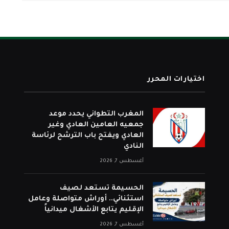
اختيارات المحرر
المغرب التطواني يحدد موعد
جمعيه العامين العادي وغير
العادي ويفتح باب الترشح لرئاسة
النادي
أغسطس 7, 2026
الحسيمة تستعد لصيف
استثنائي.. أوراش متواصلة وعامل
الإقليم يتابع الأشغال ميدانياً
أغسطس 7, 2026