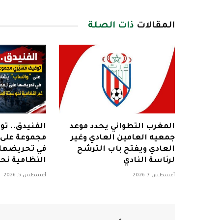
المقالات
ذات الصلة
المغرب التطواني يحدد موعد
الفنيدق.. ت
جمعيه العامين العادي وغير
مجموعة على 
العادي ويفتح باب الترشح
في تحريضها 
لرئاسة النادي
النظامية نح
أغسطس 7, 2026
أغسطس 5, 2026