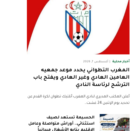
أخبار محلية
أغسطس 7, 2026
المغرب التطواني يحدد موعد جمعيه
العامين العادي وغير العادي ويفتح باب
الترشح لرئاسة النادي
أعلن المكتب المديري لنادي المغرب أتلتيك تطوان لكرة القدم عن
تحديد يوم الإثنين 24 غشت…
الحسيمة تستعد لصيف
استثنائي.. أوراش متواصلة وعامل
الإقليم يتابع الأشغال ميدانياً