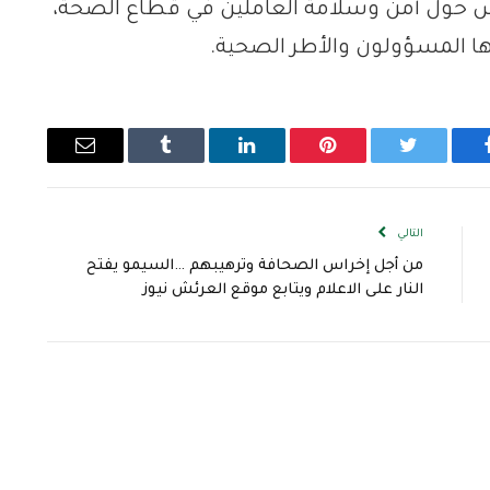
نقاش حول أمن وسلامة العاملين في قطاع الصحة،
ها المسؤولون والأطر الصحية.
يسبوك
تويتر
بينتيريست
لينكدإن
Tumblr
البريد
الإلكتروني
التالي
من أجل إخراس الصحافة وترهيبهم …السيمو يفتح
النار على الاعلام ويتابع موقع العرئش نيوز