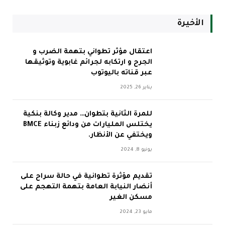
الأخيرة
اعتقال مؤثر تطواني بتهمة الضرب و
الجرح و ارتكابه لجرائم غابوية وتوثيقها
عبر قناته باليوتوب
يناير 26, 2025
للمرة الثانية بتطوان… مدير وكالة بنكية
يختلس المليارات من ودائع زبناء BMCE
ويختفي عن الأنظار.
يونيو 8, 2024
تقديم مؤثرة تطوانية في حالة سراح على
أنضار النيابة العامة بتهمة التهجم على
مسكن الغير
مايو 23, 2024