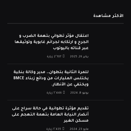
الأكثر مشاهدة
اعتقال مؤثر تطواني بتهمة الضرب و
الجرح و ارتكابه لجرائم غابوية وتوثيقها
عبر قناته باليوتوب
يناير 26, 2025
2٬107
زيارة
للمرة الثانية بتطوان… مدير وكالة بنكية
يختلس المليارات من ودائع زبناء BMCE
ويختفي عن الأنظار.
يونيو 8, 2024
1٬446
زيارة
تقديم مؤثرة تطوانية في حالة سراح على
أنضار النيابة العامة بتهمة التهجم على
مسكن الغير
مايو 23, 2024
1٬435
زيارة