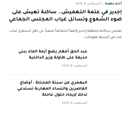
أخبار جهوية
أغسطس 8, 2026
إجدير في عتمة التهميش.. ساكنة تعيش على
ضوء الشموع وتسائل غياب المجلس الجماعي
تعيش ساكنة منطقة إجدير واقعاً اجتماعياً صعباً، في ظل استمرار غياب
عدد من أبسط مقومات…
عبد الحق أمغار يضع أزمة الماء ببني
حذيفة على طاولة وزير الداخلية
أغسطس 8, 2026
البعمري من سبتة المحتلة : أوضاع
القاصرين والنساء المغاربة تستدعي
تدخلا لإيجاد حلول عاجلة
أغسطس 8, 2026