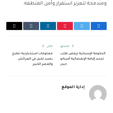
ومندمجة لتعزيز استقرار وأمن المنطقة.
فيسبوك
تويتر
بينتيريست
لينكدإن
Tumblr
البريد
الإلكترو
السابق
التالي
الحكومة الإسبانية ترفض طلب
معلومات استخبارتية تطيح
تجديد إقامة الإنفصالية أميناتو
بصيد ثمين في العرائش
حيدر
والقصر الكبير
إدارة الموقع