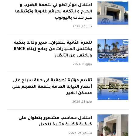
اعتقال مؤثر تطواني بتهمة الضرب و
الجرح و ارتكابه لجرائم غابوية وتوثيقها
عبر قناته باليوتوب
يناير 26, 2025
للمرة الثانية بتطوان… مدير وكالة بنكية
يختلس المليارات من ودائع زبناء BMCE
ويختفي عن الأنظار.
يونيو 8, 2024
تقديم مؤثرة تطوانية في حالة سراح على
أنضار النيابة العامة بتهمة التهجم على
مسكن الغير
مايو 23, 2024
اعتقال محاسب مشهور بتطوان على
خلفية قضية مثيرة للجدل
سبتمبر 26, 2025