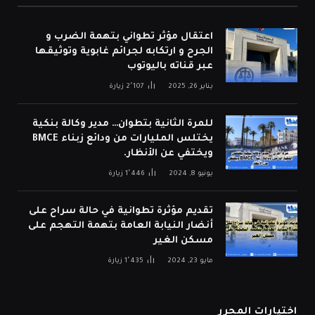
اعتقال مؤثر تطواني بتهمة الضرب و
الجرح و ارتكابه لجرائم غابوية وتوثيقها
عبر قناته باليوتوب
يناير 26, 2025
2٬107
زيارة
للمرة الثانية بتطوان… مدير وكالة بنكية
يختلس المليارات من ودائع زبناء BMCE
ويختفي عن الأنظار.
يونيو 8, 2024
1٬446
زيارة
تقديم مؤثرة تطوانية في حالة سراح على
أنضار النيابة العامة بتهمة التهجم على
مسكن الغير
مايو 23, 2024
1٬435
زيارة
اختيارات المحرر