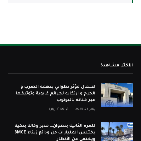
الأكثر مشاهدة
اعتقال مؤثر تطواني بتهمة الضرب و
الجرح و ارتكابه لجرائم غابوية وتوثيقها
عبر قناته باليوتوب
يناير 26, 2025
2٬107
زيارة
للمرة الثانية بتطوان… مدير وكالة بنكية
يختلس المليارات من ودائع زبناء BMCE
ويختفي عن الأنظار.