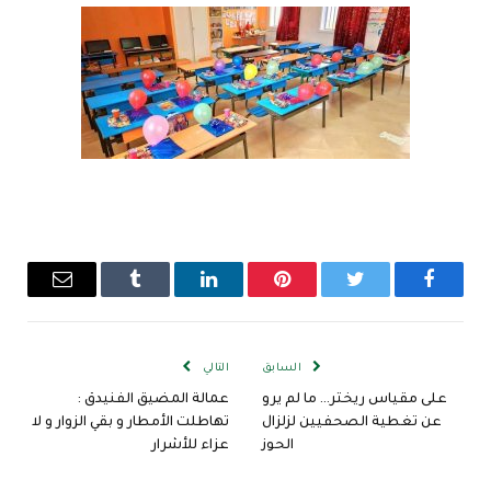
فيسبوك
تويتر
بينتيريست
لينكدإن
Tumblr
البريد
الإلكترو
السابق
التالي
على مقياس ريختر… ما لم يرو
عمالة المضيق الفنيدق :
عن تغطية الصحفيين لزلزال
تهاطلت الأمطار و بقي الزوار و لا
الحوز
عزاء للأشرار