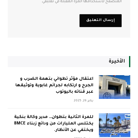
المتصفح لاستخدامها المرة المقبلة في تعليقي.
الأخيرة
اعتقال مؤثر تطواني بتهمة الضرب و
الجرح و ارتكابه لجرائم غابوية وتوثيقها
عبر قناته باليوتوب
يناير 26, 2025
للمرة الثانية بتطوان… مدير وكالة بنكية
يختلس المليارات من ودائع زبناء BMCE
ويختفي عن الأنظار.