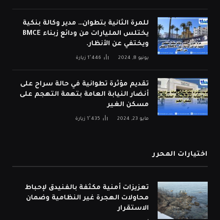
للمرة الثانية بتطوان… مدير وكالة بنكية
يختلس المليارات من ودائع زبناء BMCE
ويختفي عن الأنظار.
يونيو 8, 2024
1٬446
زيارة
تقديم مؤثرة تطوانية في حالة سراح على
أنضار النيابة العامة بتهمة التهجم على
مسكن الغير
مايو 23, 2024
1٬435
زيارة
اختيارات المحرر
تعزيزات أمنية مكثفة بالفنيدق لإحباط
محاولات الهجرة غير النظامية وضمان
الاستقرار