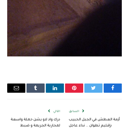
فيسبوك
تويتر
بينتيريست
لينكدإن
Tumblr
البريد
الإلكترو
السابق
التالي
أزمة العطش في الجبل الحبيب
درك واد لاو يشن حملة واسعة
بإقليم تطوان … نداء عاجل
لمحاربة الجريمة و ضبط