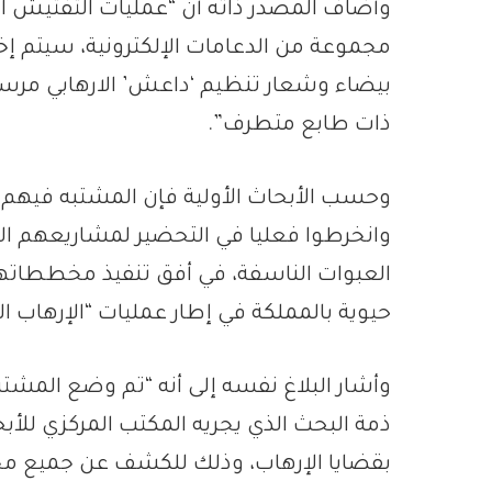
وأضاف المصدر ذاته أن “عمليات التفتيش ا
مجموعة من الدعامات الإلكترونية، سيتم إخض
بيضاء وشعار تنظيم ‘داعش’ الارهابي م
ذات طابع متطرف”.
وحسب الأبحاث الأولية فإن المشتبه فيهم ب
وانخرطوا فعليا في التحضير لمشاريعهم الإ
العبوات الناسفة، في أفق تنفيذ مخططاته
حيوية بالمملكة في إطار عمليات “الإرهاب ال
وأشار البلاغ نفسه إلى أنه “تم وضع المشتبه
ذمة البحث الذي يجريه المكتب المركزي للأب
بقضايا الإرهاب، وذلك للكشف عن جميع م