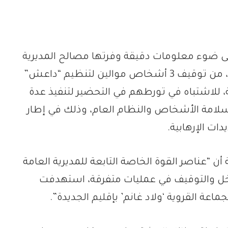
لى ضوء معلومات دقيقة وفرتها مصالح المديرية
العامة لمراقبة التراب الوطني، اليوم الثلاثاء، من توقيف 3 أشخاص موالين لتنظيم “داعش”
، تتراوح أعمارهم ما بين 18 و39 سنة، للاشتباه في تورطهم في التحضير لتنفيذ عدة
امة الأشخاص والنظام العام، وذلك في إطار
ات الإرهابية.
أن “عناصر القوة الخاصة التابعة للمديرية العامة
تدخل والتوقيف في عمليات متفرقة، استهدفت
اعة القروية ‘ولاد غانم’ بإقليم الجديدة”.