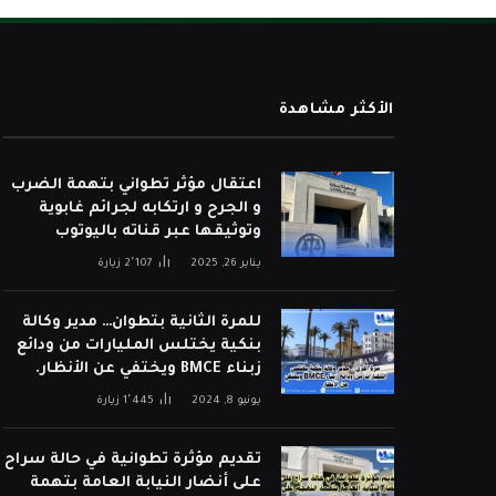
الأكثر مشاهدة
اعتقال مؤثر تطواني بتهمة الضرب
و الجرح و ارتكابه لجرائم غابوية
وتوثيقها عبر قناته باليوتوب
يناير 26, 2025
2٬107
زيارة
للمرة الثانية بتطوان… مدير وكالة
بنكية يختلس المليارات من ودائع
زبناء BMCE ويختفي عن الأنظار.
يونيو 8, 2024
1٬445
زيارة
تقديم مؤثرة تطوانية في حالة سراح
على أنضار النيابة العامة بتهمة