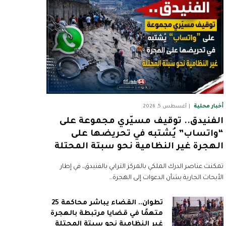
أخبار محلية
أغسطس 5, 2026
الفنيدق.. توقيف مسيّري مجموعة على
“واتساب” يُشتبه في تحريضها على
الهجرة غير النظامية نحو سبتة المحتلة
تمكنت عناصر الدرك الملكي بالمركز الترابي بالفنيدق، في إطار
الأبحاث الجارية بشأن الدعوات إلى الهجرة…
تطوان.. القضاء يباشر محاكمة 25
متهمًا في قضايا مرتبطة بالهجرة
غير النظامية نحو سبتة المحتلة