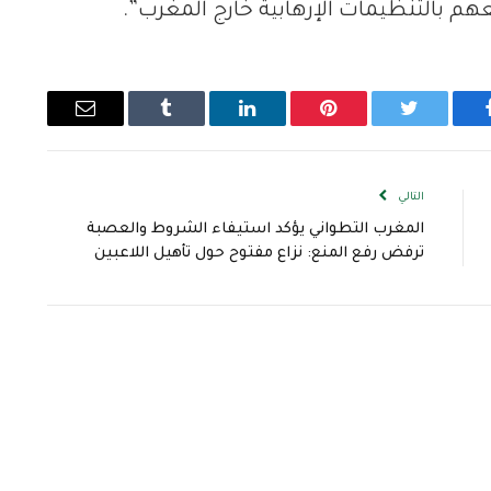
هم بالتنظيمات الإرهابية خارج المغرب”.
يسبوك
تويتر
بينتيريست
لينكدإن
Tumblr
البريد
الإلكتروني
التالي
المغرب التطواني يؤكد استيفاء الشروط والعصبة
ترفض رفع المنع: نزاع مفتوح حول تأهيل اللاعبين