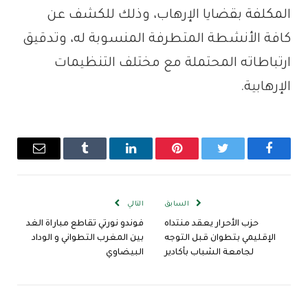
المكلفة بقضايا الإرهاب، وذلك للكشف عن
كافة الأنشطة المتطرفة المنسوبة له، وتدقيق
ارتباطاته المحتملة مع مختلف التنظيمات
الإرهابية.
فيسبوك
تويتر
بينتيريست
لينكدإن
Tumblr
البريد
الإلكترو
السابق
التالي
حزب الأحرار يعقد منتداه
فوندو نورتي تقاطع مباراة الغد
الإقليمي بتطوان قبل التوجه
بين المغرب التطواني و الوداد
لجامعة الشباب بأكادير
البيضاوي