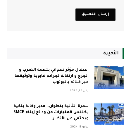
الأخيرة
اعتقال مؤثر تطواني بتهمة الضرب و
الجرح و ارتكابه لجرائم غابوية وتوثيقها
عبر قناته باليوتوب
يناير 26, 2025
للمرة الثانية بتطوان… مدير وكالة بنكية
يختلس المليارات من ودائع زبناء BMCE
ويختفي عن الأنظار.
يونيو 8, 2024