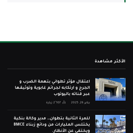
الأكثر مشاهدة
اعتقال مؤثر تطواني بتهمة الضرب و
الجرح و ارتكابه لجرائم غابوية وتوثيقها
عبر قناته باليوتوب
يناير 26, 2025
2٬107
زيارة
للمرة الثانية بتطوان… مدير وكالة بنكية
يختلس المليارات من ودائع زبناء BMCE
ويختفي عن الأنظار.