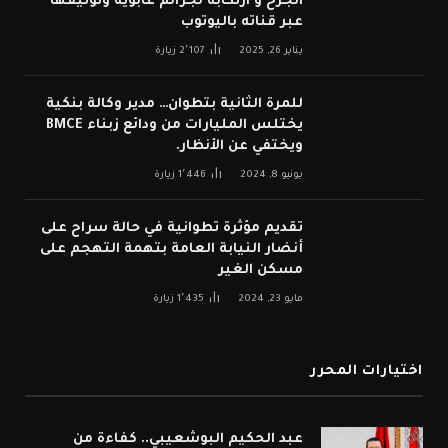
الجرح و ارتكابه لجرائم غابوية وتوثيقها
عبر قناته باليوتوب
يناير 26, 2025
2٬107
زيارة
للمرة الثانية بتطوان… مدير وكالة بنكية
يختلس المليارات من ودائع زبناء BMCE
ويختفي عن الأنظار.
يونيو 8, 2024
1٬446
زيارة
تقديم مؤثرة تطوانية في حالة سراح على
أنضار النيابة العامة بتهمة التهجم على
مسكن الغير
مايو 23, 2024
1٬435
زيارة
اختيارات المحرر
عبد الحكيم البوشعيبي.. كفاءة من