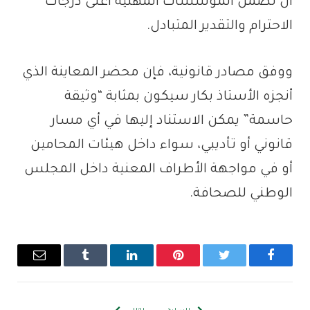
أن تضمن المؤسسات المهنية أعلى درجات
الاحترام والتقدير المتبادل.
ووفق مصادر قانونية، فإن محضر المعاينة الذي
أنجزه الأستاذ بكار سيكون بمثابة “وثيقة
حاسمة” يمكن الاستناد إليها في أي مسار
قانوني أو تأديبي، سواء داخل هيئات المحامين
أو في مواجهة الأطراف المعنية داخل المجلس
الوطني للصحافة.
فيسبوك
تويتر
بينتيريست
لينكدإن
Tumblr
البريد
الإلكترو