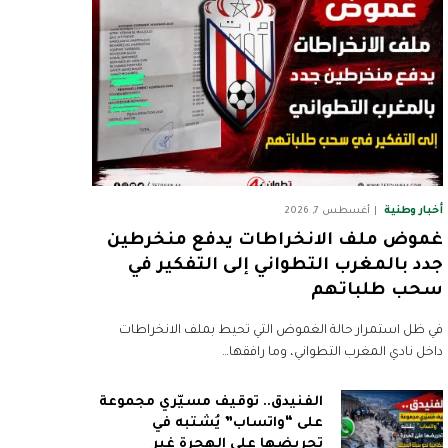
أخبار وطنية
أغسطس 7, 2026
غموض ملف الانخراطات يدفع منخرطين
جدد بالمغرب التطواني إلى التفكير في
سحب طلباتهم
في ظل استمرار حالة الغموض التي تحيط بملف الانخراطات
داخل نادي المغرب التطواني، وما رافقها…
الفنيدق.. توقيف مسيّري مجموعة
على “واتساب” يُشتبه في
تحريضها على الهجرة غير