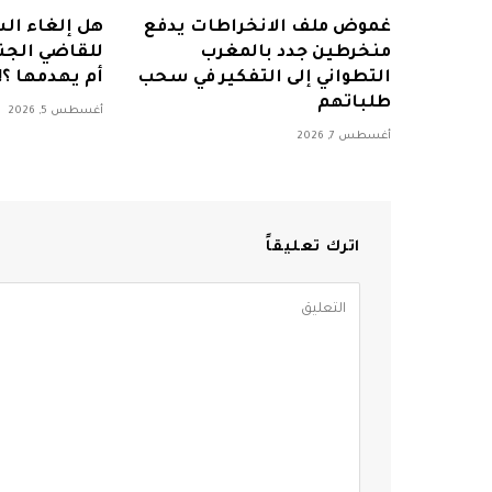
غموض ملف الانخراطات يدفع
هل إلغاء ال
منخرطين جدد بالمغرب
للقاضي الجنا
التطواني إلى التفكير في سحب
أم يهدمها ؟!
طلباتهم
أغسطس 5, 2026
أغسطس 7, 2026
اترك تعليقاً