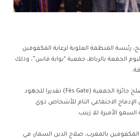
ح، رئيسة المنظمة العلوية لرعاية المكفوفين
يوم الجمعة بالرباط، جمعية “بوابة فاس”، وذلك
ة.
وتم منح صاحبة السمو الأميرة للا لمياء الصلح جائزة الجمعية (Fès Gate) تقديرا للجهود
موها، منذ سنة 1967، من أجل الإدماج الاجتماعي التام للأشخاص ذوي
لسمو الأميرة للا زينب.
 المكفوفين بالمغرب، صلاح الدين السمار، في