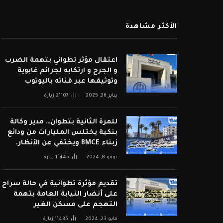
الأكثر مشاهدة
اعتقال مؤثر تطواني بتهمة الضرب
و الجرح و ارتكابه لجرائم غابوية
وتوثيقها عبر قناته باليوتوب
يناير 26, 2025
2٬107
زيارة
للمرة الثانية بتطوان… مدير وكالة
بنكية يختلس المليارات من ودائع
زبناء BMCE ويختفي عن الأنظار.
يونيو 8, 2024
1٬445
زيارة
تقديم مؤثرة تطوانية في حالة سراح
على أنضار النيابة العامة بتهمة
التهجم على مسكن الغير
مايو 23, 2024
1٬435
زيارة