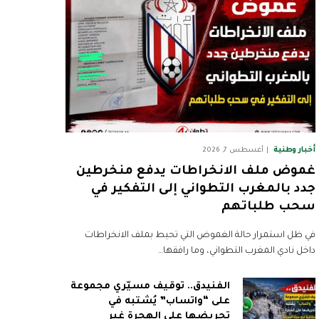
أخبار وطنية
أغسطس 7, 2026
غموض ملف الانخراطات يدفع منخرطين
جدد بالمغرب التطواني إلى التفكير في
سحب طلباتهم
في ظل استمرار حالة الغموض التي تحيط بملف الانخراطات
داخل نادي المغرب التطواني، وما رافقها…
الفنيدق.. توقيف مسيّري مجموعة
على “واتساب” يُشتبه في
تحريضها على الهجرة غير