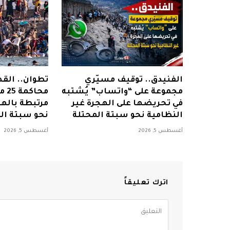
الفنيدق.. توقيف مسيّري
تطوان.. الق
مجموعة على “واتساب” يُشتبه
محا
في تحريضها على الهجرة غير
مرتبطة بالهج
النظامية نحو سبتة المحتلة
نحو سبتة ال
أغسطس 5, 2026
أغسطس 5, 2026
اترك تعليقاً