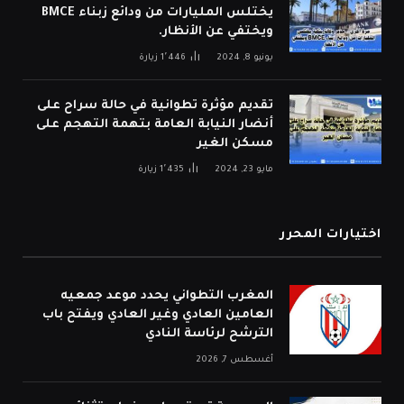
يختلس المليارات من ودائع زبناء BMCE
ويختفي عن الأنظار.
يونيو 8, 2024
1٬446
زيارة
تقديم مؤثرة تطوانية في حالة سراح على
أنضار النيابة العامة بتهمة التهجم على
مسكن الغير
مايو 23, 2024
1٬435
زيارة
اختيارات المحرر
المغرب التطواني يحدد موعد جمعيه
العامين العادي وغير العادي ويفتح باب
الترشح لرئاسة النادي
أغسطس 7, 2026