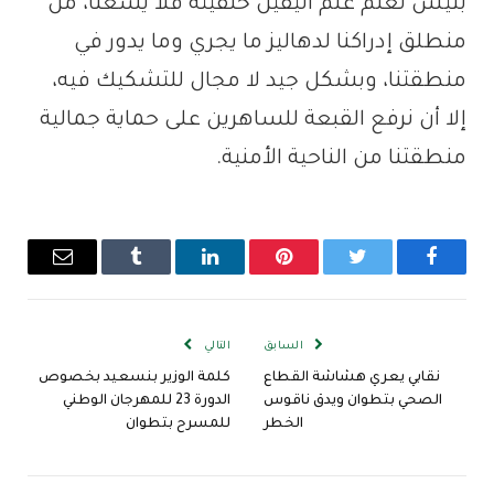
بئيس نعلم علم اليقين خلفيته فلا يسعنا، من
منطلق إدراكنا لدهاليز ما يجري وما يدور في
منطقتنا، وبشكل جيد لا مجال للتشكيك فيه،
إلا أن نرفع القبعة للساهرين على حماية جمالية
منطقتنا من الناحية الأمنية.
فيسبوك
تويتر
بينتيريست
لينكدإن
Tumblr
البريد
الإلكترو
السابق
التالي
نقابي يعري هشاشة القطاع
كلمة الوزير بنسعيد بخصوص
الصحي بتطوان ويدق ناقوس
الدورة 23 للمهرجان الوطني
الخطر
للمسرح بتطوان