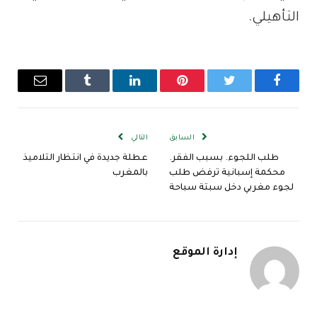
التأهيلي.
فيسبوك
تويتر
بينتيريست
لينكدإن
Tumblr
البريد
الإلكترو
السابق
التالي
طلب اللجوء. بسبب الفقر.
عطلة جديدة في انتظار التلاميذ
محكمة إسبانية ترفض طلب
بالمغرب
لجوء مغربي دخل سبتة سباحة
إدارة الموقع