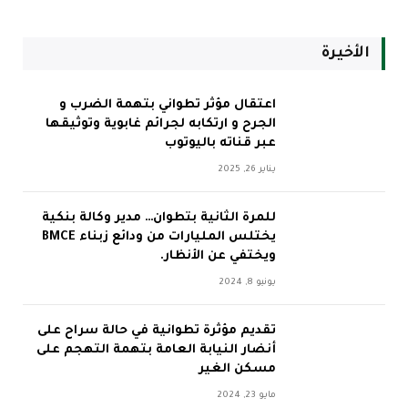
الأخيرة
اعتقال مؤثر تطواني بتهمة الضرب و
الجرح و ارتكابه لجرائم غابوية وتوثيقها
عبر قناته باليوتوب
يناير 26, 2025
للمرة الثانية بتطوان… مدير وكالة بنكية
يختلس المليارات من ودائع زبناء BMCE
ويختفي عن الأنظار.
يونيو 8, 2024
تقديم مؤثرة تطوانية في حالة سراح على
أنضار النيابة العامة بتهمة التهجم على
مسكن الغير
مايو 23, 2024