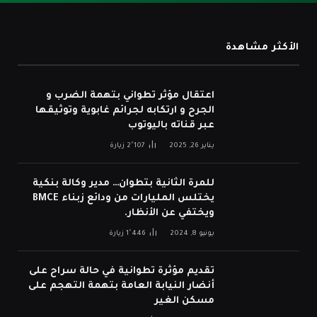
الأكثر مشاهدة
اعتقال مؤثر تطواني بتهمة الضرب و
الجرح و ارتكابه لجرائم غابوية وتوثيقها
عبر قناته باليوتوب
يناير 26, 2025
2٬107
زيارة
للمرة الثانية بتطوان… مدير وكالة بنكية
يختلس المليارات من ودائع زبناء BMCE
ويختفي عن الأنظار.
يونيو 8, 2024
1٬446
زيارة
تقديم مؤثرة تطوانية في حالة سراح على
أنضار النيابة العامة بتهمة التهجم على
مسكن الغير