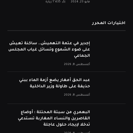
مايو 23, 2024
1٬435
زيارة
اختيارات المحرر
إجدير في عتمة التهميش.. ساكنة تعيش
على ضوء الشموع وتسائل غياب المجلس
الجماعي
أغسطس 8, 2026
عبد الحق أمغار يضع أزمة الماء ببني
حذيفة على طاولة وزير الداخلية
أغسطس 8, 2026
البعمري من سبتة المحتلة : أوضاع
القاصرين والنساء المغاربة تستدعي
تدخلا لإيجاد حلول عاجلة