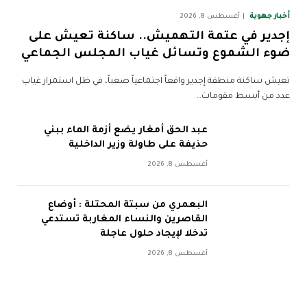
أخبار جهوية
أغسطس 8, 2026
إجدير في عتمة التهميش.. ساكنة تعيش على
ضوء الشموع وتسائل غياب المجلس الجماعي
تعيش ساكنة منطقة إجدير واقعاً اجتماعياً صعباً، في ظل استمرار غياب
عدد من أبسط مقومات…
عبد الحق أمغار يضع أزمة الماء ببني
حذيفة على طاولة وزير الداخلية
أغسطس 8, 2026
البعمري من سبتة المحتلة : أوضاع
القاصرين والنساء المغاربة تستدعي
تدخلا لإيجاد حلول عاجلة
أغسطس 8, 2026