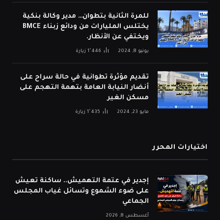
للمرة الثانية بتطوان… مدير وكالة بنكية
يختلس المليارات من ودائع زبناء BMCE
ويختفي عن الأنظار.
يونيو 8, 2024
1٬446
زيارة
تقديم مؤثرة تطوانية في حالة سراح على
أنضار النيابة العامة بتهمة التهجم على
مسكن الغير
مايو 23, 2024
1٬435
زيارة
اختيارات المحرر
إجدير في عتمة التهميش.. ساكنة تعيش
على ضوء الشموع وتسائل غياب المجلس
الجماعي
أغسطس 8, 2026