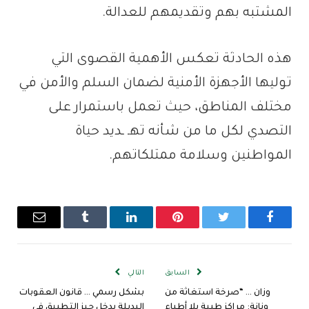
المشتبه بهم وتقديمهم للعدالة.
هذه الحادثة تعكس الأهمية القصوى التي
توليها الأجهزة الأمنية لضمان السلم والأمن في
مختلف المناطق، حيث تعمل باستمرار على
التصدي لكل ما من شأنه تهـ ـديد حياة
المواطنين وسلامة ممتلكاتهم.
فيسبوك
تويتر
بينتيريست
لينكدإن
Tumblr
البريد
الإلكترو
السابق
التالي
وزان … “صرخة استغاثة من
بشكل رسمي … قانون العقوبات
ونانة: مراكز طبية بلا أطباء
البديلة يدخل حيز التطبيق في