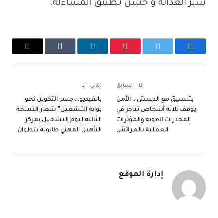
سير العدالة و حسن تطبيق المساءلة.
فيسبوك
تويتر
بينتيريست
لينكدإن
Tumblr
البريد
الإلكترو
السابق
التالي
بتنسيق مع الديستي… الأمن
بالفيديو… جسر التكوين نحو
يوقف ثلاثة أشخاص تتاجر في
بوابة التشغيل” شعار النسخة
المخدرات القوية والمؤثرات
الثالثة ليوم التشغيل بمركز
العقلية بالعرائش
التأهيل المهني طابولة بتطوان
إدارة الموقع