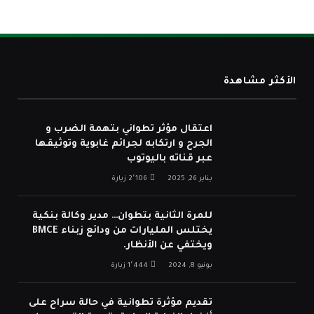
الأكثر مشاهدة
اعتقال مؤثر تطواني بتهمة الضرب و
الجرح و ارتكابه لجرائم غابوية وتوثيقها
عبر قناته باليوتوب
يناير 26, 2025
2٬106
زيارة
للمرة الثانية بتطوان… مدير وكالة بنكية
يختلس المليارات من ودائع زبناء BMCE
ويختفي عن الأنظار.
يونيو 8, 2024
1٬444
زيارة
تقديم مؤثرة تطوانية في حالة سراح على