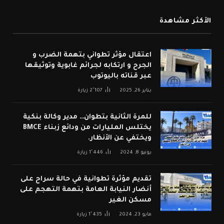
الأكثر مشاهدة
اعتقال مؤثر تطواني بتهمة الضرب و
الجرح و ارتكابه لجرائم غابوية وتوثيقها
عبر قناته باليوتوب
يناير 26, 2025
2٬107
زيارة
للمرة الثانية بتطوان… مدير وكالة بنكية
يختلس المليارات من ودائع زبناء BMCE
ويختفي عن الأنظار.
يونيو 8, 2024
1٬446
زيارة
تقديم مؤثرة تطوانية في حالة سراح على
أنضار النيابة العامة بتهمة التهجم على
مسكن الغير
مايو 23, 2024
1٬435
زيارة