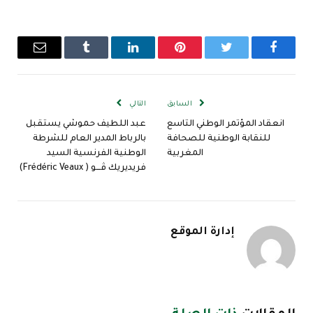
فيسبوك
تويتر
بينتيريست
لينكدإن
Tumblr
البريد
الإلكترو
السابق
التالي
انعقاد المؤتمر الوطني التاسع
عبد اللطيف حموشي يستقبل
للنقابة الوطنية للصحافة
بالرباط المدير العام للشرطة
المغربية
الوطنية الفرنسية السيد
فريديريك ڤـــو ( Frédéric Veaux)
إدارة الموقع