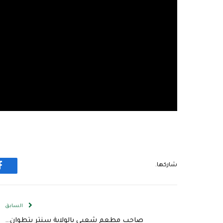
شاركها.
ف
السابق
صاحب مطعم شعبي بالولاية سنتر بتطوان…