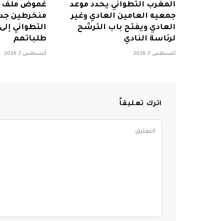
المغرب التطواني يحدد موعد
غموض ملف ا
جمعيه العامين العادي وغير
منخرطين جدد
العادي ويفتح باب الترشح
التطواني إل
لرئاسة النادي
طلباتهم
أغسطس 7, 2026
أغسطس 7, 2026
اترك تعليقاً