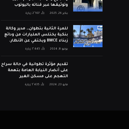
وتوثيقها عبر قناته باليوتوب
يناير 26, 2025
2٬107
زيارة
للمرة الثانية بتطوان… مدير وكالة
بنكية يختلس المليارات من ودائع
زبناء BMCE ويختفي عن الأنظار.
يونيو 8, 2024
1٬445
زيارة
تقديم مؤثرة تطوانية في حالة سراح
على أنضار النيابة العامة بتهمة
التهجم على مسكن الغير
مايو 23, 2024
1٬435
زيارة