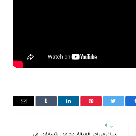
يسبوك
تويتر
بينتيريست
لينكدإن
Tumblr
البريد
الإلكتروني
التالي
سباق من أجل العدالة..محامون يتسابقون في