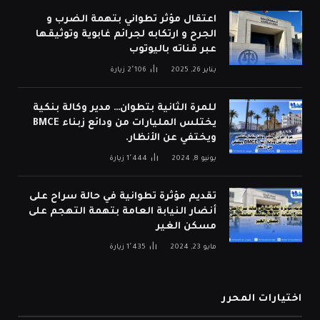
اعتقال مؤثر تطواني بتهمة الضرب و
الجرح و ارتكابه لجرائم غابوية وتوثيقها
عبر قناته باليوتوب
يناير 26, 2025
2٬106
زيارة
للمرة الثانية بتطوان… مدير وكالة بنكية
يختلس المليارات من ودائع زبناء BMCE
ويختفي عن الأنظار.
يونيو 8, 2024
1٬444
زيارة
تقديم مؤثرة تطوانية في حالة سراح على
أنضار النيابة العامة بتهمة التهجم على
مسكن الغير
مايو 23, 2024
1٬435
زيارة
اختيارات المحرر