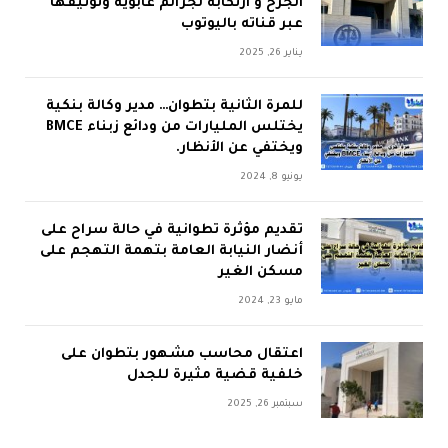
الجرح و ارتكابه لجرائم غابوية وتوثيقها
عبر قناته باليوتوب
يناير 26, 2025
للمرة الثانية بتطوان… مدير وكالة بنكية
يختلس المليارات من ودائع زبناء BMCE
ويختفي عن الأنظار.
يونيو 8, 2024
تقديم مؤثرة تطوانية في حالة سراح على
أنضار النيابة العامة بتهمة التهجم على
مسكن الغير
مايو 23, 2024
اعتقال محاسب مشهور بتطوان على
خلفية قضية مثيرة للجدل
سبتمبر 26, 2025