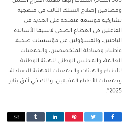
500 أستاذ) أسندت إليها مهمة اقتراح أسس
ومضامين إصلاح السلك الثالث في منهجية
تشاركية موسعة منفتحة على العديد من
الفاعلين في القطاع الصحي لاسيما الأساتذة
الباحثين، والمسؤولين عن مؤسسات صحية،
وأطباء وصيادلة المتخصصين، والجمعيات
العالمة، والمجلس الوطني للهيئة الوطنية
للأطباء والهيئات والجمعيات المهنية للصيادلة،
وجمعيات الأطباء المقيمين، وذلك في أفق يناير
2025″.
فيسبوك
تويتر
بينتيريست
لينكدإن
Tumblr
البريد