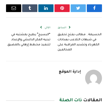
فيسبوك
تويتر
بينتيريست
لينكدإن
Tumblr
البريد
الإلكترو
السابق
التالي
الحسيمة.. مطالب بفتح تحقيق
“البسيج” يطيح بمشتبه في
في شبهات التلاعب بعدادات
تبنيه الفكر الداعشي والإعداد
الكهرباء وتشديد المراقبة على
لتنفيذ مخطط إرهابي بالمضيق
المخالفين
إدارة الموقع
المقالات
ذات الصلة