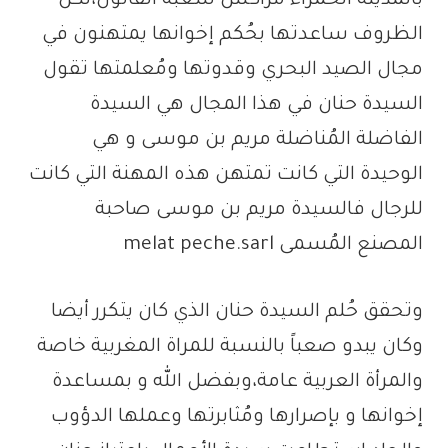
بالمدينة الحمراء مراكش شعبة القانون،لكن
الظروف ساعدتها بحُكم إخوانها يمتهنون في
مجال الصيد البحري وقدوتها ومُعلمتها تقول
السيدة حنان في هذا المجال هي السيدة
الفاضلة المُناضلة مريم بن موسى و هي
الوحيدة التي كانت تمتهن هذه المهنة التي كانت
للرجال فالسيدة مريم بن موسى صاحبة
المصنع المُسمى melat peche.sarl
وتحقق حُلم السيدة حنان الذي كان يتكرر أيضا
وكان يبدو صعباً بالنسبة للمراة المغربية خاصة
والمرأة العربية عامة،وبفضل الله و بمساعدة
إخوانها و بإصرارها ومُثابرتها وعملها الدؤوب