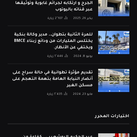
الجرح و ارتكابه لجرائم غابوية وتوثيقها
عبر قناته باليوتوب
يناير 26, 2025
2٬107
زيارة
للمرة الثانية بتطوان… مدير وكالة بنكية
يختلس المليارات من ودائع زبناء BMCE
ويختفي عن الأنظار.
يونيو 8, 2024
1٬446
زيارة
تقديم مؤثرة تطوانية في حالة سراح على
أنضار النيابة العامة بتهمة التهجم على
مسكن الغير
مايو 23, 2024
1٬435
زيارة
اختيارات المحرر