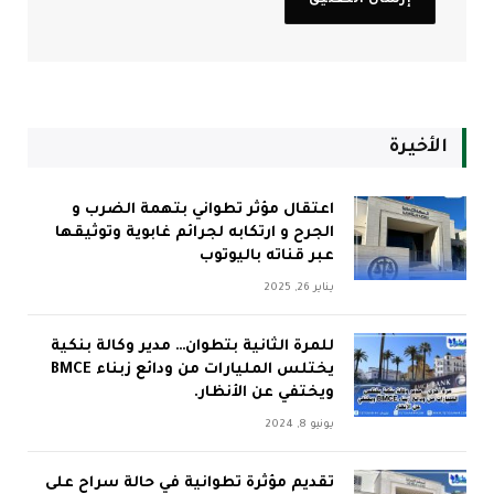
الأخيرة
اعتقال مؤثر تطواني بتهمة الضرب و
الجرح و ارتكابه لجرائم غابوية وتوثيقها
عبر قناته باليوتوب
يناير 26, 2025
للمرة الثانية بتطوان… مدير وكالة بنكية
يختلس المليارات من ودائع زبناء BMCE
ويختفي عن الأنظار.
يونيو 8, 2024
تقديم مؤثرة تطوانية في حالة سراح على