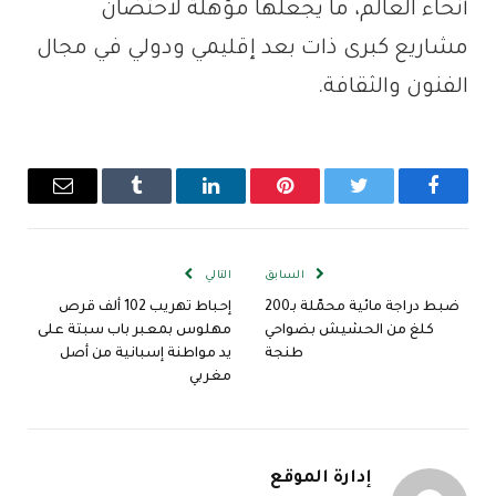
أنحاء العالم، ما يجعلها مؤهلة لاحتضان
مشاريع كبرى ذات بعد إقليمي ودولي في مجال
الفنون والثقافة.
فيسبوك
تويتر
بينتيريست
لينكدإن
Tumblr
البريد
الإلكترو
السابق
التالي
ضبط دراجة مائية محمّلة بـ200
إحباط تهريب 102 ألف قرص
كلغ من الحشيش بضواحي
مهلوس بمعبر باب سبتة على
طنجة
يد مواطنة إسبانية من أصل
مغربي
إدارة الموقع