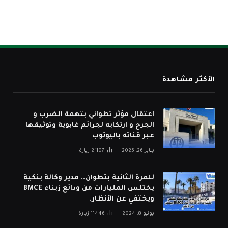
الأكثر مشاهدة
اعتقال مؤثر تطواني بتهمة الضرب و
الجرح و ارتكابه لجرائم غابوية وتوثيقها
عبر قناته باليوتوب
يناير 26, 2025
2٬107
زيارة
للمرة الثانية بتطوان… مدير وكالة بنكية
يختلس المليارات من ودائع زبناء BMCE
ويختفي عن الأنظار.
يونيو 8, 2024
1٬446
زيارة