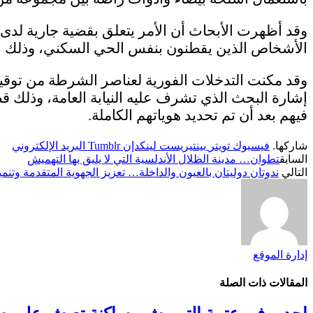
وقد أظهرت الأبحاث أن الأمر يتعلق بقضية جارية لدى
الأشخاص الذين يقطنون بنفس الحي السكني، وذلك لأس
وقد مكنت التدخلات الفورية لعناصر الشرطة من توقي
إشارة البحث الذي تشرف عليه النيابة العامة، وذلك قص
فيهم بعد أن تم تحديد هوياتهم الكاملة.
شاركها.
فيسبوك
تويتر
بينتيريست
لينكدإن
Tumblr
البريد الإلكتروني
السابق
تطوان… مدينة الظلال الأندلسية التي لا يليق بها التهميش
التالي
ندوتان دوليتان بالعيون والداخلة… تعزيز الجهوية المتقدمة وتنم
إدارة الموقع
المقالات
ذات الصلة