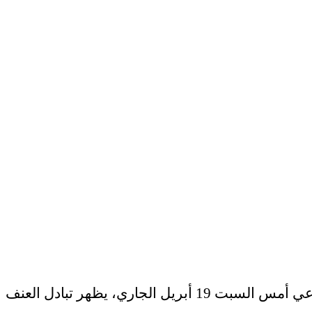
تفاعلت المديرية العامة للأمن الوطني، بسرعة وجدية، مع تسجيل فيديو منشور على مواقع التواصل الاجتماعي أمس السبت 19 أبريل الجاري، يظهر تبادل العنف