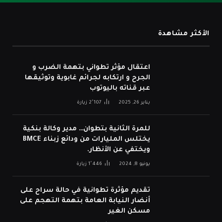
الأكثر مشاهدة
اعتقال مؤثر تطواني بتهمة الضرب و
الجرح و ارتكابه لجرائم غابوية وتوثيقها
عبر قناته باليوتوب
يناير 26, 2025
2٬107
زيارة
للمرة الثانية بتطوان… مدير وكالة بنكية
يختلس المليارات من ودائع زبناء BMCE
ويختفي عن الأنظار.
يونيو 8, 2024
1٬446
زيارة
تقديم مؤثرة تطوانية في حالة سراح على
أنضار النيابة العامة بتهمة التهجم على
مسكن الغير