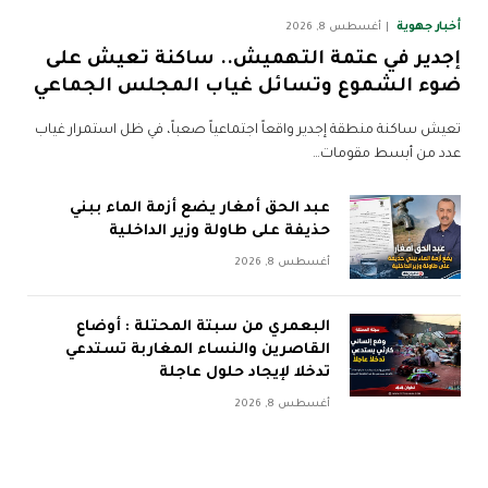
أخبار جهوية
أغسطس 8, 2026
إجدير في عتمة التهميش.. ساكنة تعيش على
ضوء الشموع وتسائل غياب المجلس الجماعي
تعيش ساكنة منطقة إجدير واقعاً اجتماعياً صعباً، في ظل استمرار غياب
عدد من أبسط مقومات…
عبد الحق أمغار يضع أزمة الماء ببني
حذيفة على طاولة وزير الداخلية
أغسطس 8, 2026
البعمري من سبتة المحتلة : أوضاع
القاصرين والنساء المغاربة تستدعي
تدخلا لإيجاد حلول عاجلة
أغسطس 8, 2026