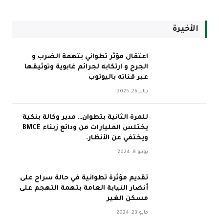
الأخيرة
اعتقال مؤثر تطواني بتهمة الضرب و
الجرح و ارتكابه لجرائم غابوية وتوثيقها
عبر قناته باليوتوب
يناير 26, 2025
للمرة الثانية بتطوان… مدير وكالة بنكية
يختلس المليارات من ودائع زبناء BMCE
ويختفي عن الأنظار.
يونيو 8, 2024
تقديم مؤثرة تطوانية في حالة سراح على
أنضار النيابة العامة بتهمة التهجم على
مسكن الغير
مايو 23, 2024