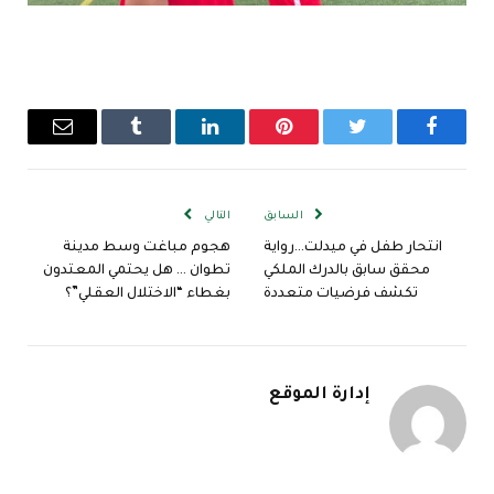
فيسبوك
تويتر
بينتيريست
لينكدإن
Tumblr
البريد
الإلكترو
السابق
التالي
انتحار طفل في ميدلت…رواية
هجوم مباغت وسط مدينة
محقق سابق بالدرك الملكي
تطوان … هل يحتمي المعتدون
تكشف فرضيات متعددة
بغطاء “الاختلال العقلي”؟
إدارة الموقع