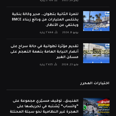
يناير 26, 2025
2٬106
زيارة
للمرة الثانية بتطوان… مدير وكالة بنكية
يختلس المليارات من ودائع زبناء BMCE
ويختفي عن الأنظار.
يونيو 8, 2024
1٬444
زيارة
تقديم مؤثرة تطوانية في حالة سراح على
أنضار النيابة العامة بتهمة التهجم على
مسكن الغير
مايو 23, 2024
1٬435
زيارة
اختيارات المحرر
الفنيدق.. توقيف مسيّري مجموعة على
“واتساب” يُشتبه في تحريضها على
الهجرة غير النظامية نحو سبتة المحتلة