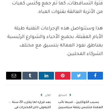
فترة التساقطات، كما تم جمع وكنس كميات
من الأتربة العالقة بقنوات المياه.
هذا وستتواصل هذه الإجراءات التقنية طيلة
الأيام المقبلة، بجميع الأحياء والشوارع الرئيسية
بمناطق نفوذ العمالة بتنسيق مع مختلف
الشركاء المحليين.
فيسبوك
تويتر
بينتيريست
لينكدإن
Tumblr
البريد
الإلكترو
السابق
التالي
بسبب الكوكايين… ضبط نائب
بعد فراره لما يقارب 20 سنة …
العمدة متلبس رفقة سياسيين
الليموني تاجر المخدرات في