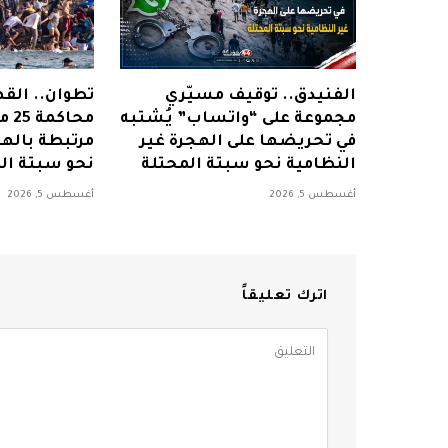
الفنيدق.. توقيف مسيّري
تطوان.. الق
مجموعة على “واتساب” يُشتبه
محا
في تحريضها على الهجرة غير
مرتبطة بالهج
النظامية نحو سبتة المحتلة
نحو سبتة ال
أغسطس 5, 2026
أغسطس 5, 2026
اترك تعليقاً