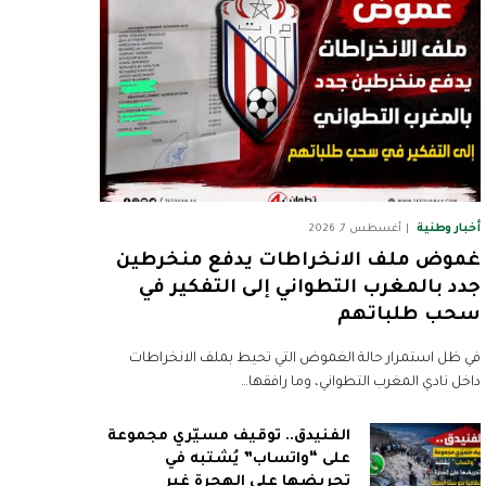
أخبار وطنية
أغسطس 7, 2026
غموض ملف الانخراطات يدفع منخرطين
جدد بالمغرب التطواني إلى التفكير في
سحب طلباتهم
في ظل استمرار حالة الغموض التي تحيط بملف الانخراطات
داخل نادي المغرب التطواني، وما رافقها…
الفنيدق.. توقيف مسيّري مجموعة
على “واتساب” يُشتبه في
تحريضها على الهجرة غير