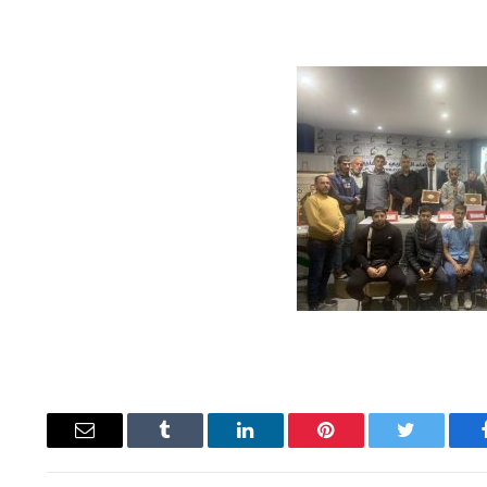
يسبوك
تويتر
بينتيريست
لينكدإن
Tumblr
البريد
الإلكتروني