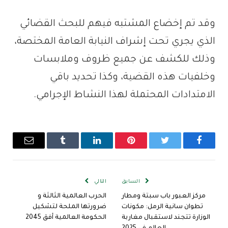
وقد تم إخضاع المشتبه فيهم للبحث القضائي
الذي يجري تحت إشراف النيابة العامة المختصة،
وذلك للكشف عن جميع ظروف وملابسات
وخلفيات هذه القضية، وكذا تحديد باقي
الامتدادات المحتملة لهذا النشاط الإجرامي.
فيسبوك
تويتر
بينتيريست
لينكدإن
Tumblr
البريد
الإلكترو
السابق
التالي
مركز العبور باب سبتة ومطار
الحرب العالمية الثالثة و
تطوان سانية الرمل: مكونات
ضرورتها الملحة لتشكيل
الوزارة تتجند لاستقبال مغاربة
الحكومة العالمية أفق 2045