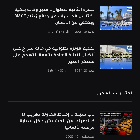
للمرة الثانية بتطوان… مدير وكالة بنكية
يختلس المليارات من ودائع زبناء BMCE
ويختفي عن الأنظار.
يونيو 8, 2024
1٬446
زيارة
تقديم مؤثرة تطوانية في حالة سراح على
أنضار النيابة العامة بتهمة التهجم على
مسكن الغير
مايو 23, 2024
1٬435
زيارة
اختيارات المحرر
باب سبتة .. إحباط محاولة تهريب 13
كيلوغراما من الحشيش داخل سيارة
مرقمة بألمانيا
أغسطس 10, 2026