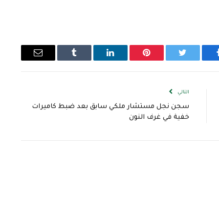
يسبوك
تويتر
بينتيريست
لينكدإن
Tumblr
البريد
الإلكتروني
التالي
سجن نجل مستشار ملكي سابق بعد ضبط كاميرات
خفية في غرف النون