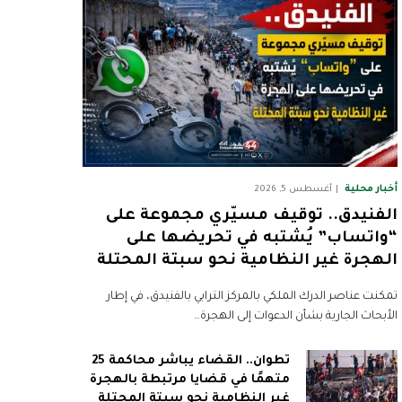
أخبار محلية
أغسطس 5, 2026
الفنيدق.. توقيف مسيّري مجموعة على
“واتساب” يُشتبه في تحريضها على
الهجرة غير النظامية نحو سبتة المحتلة
تمكنت عناصر الدرك الملكي بالمركز الترابي بالفنيدق، في إطار
الأبحاث الجارية بشأن الدعوات إلى الهجرة…
تطوان.. القضاء يباشر محاكمة 25
متهمًا في قضايا مرتبطة بالهجرة
غير النظامية نحو سبتة المحتلة