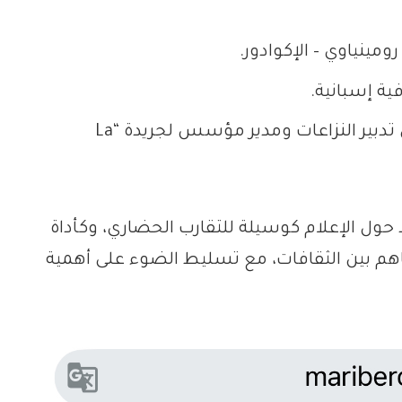
مينياوي – الإكوادور.
ية إسبانية.
ألفارو فروتوس روسادو، خبير دولي في تدبير النزاعات ومدير مؤسس لجريدة “La
حول الإعلام كوسيلة للتقارب الحضاري، وكأداة
اهم بين الثقافات، مع تسليط الضوء على أهمية