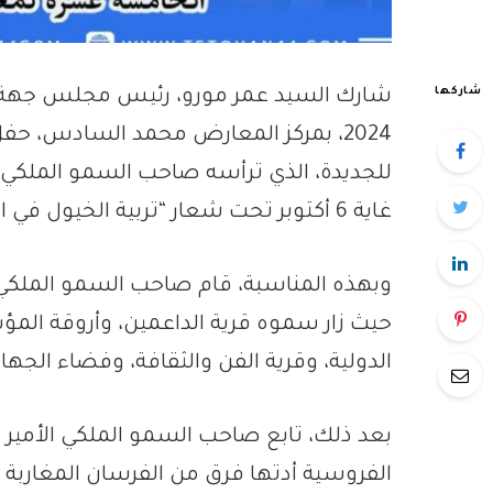
شاركها
2024، بمركز المعارض محمد السادس، ح
للجديدة، الذي ترأسه صاحب السمو الملكي ال
غاية 6 أكتوبر تحت شعار “تربية الخيول في المغرب.. الابتكار والتحدي”
وبهذه المناسبة، قام صاحب السمو الملك
حيث زار سموه قرية الداعمين، وأروقة المؤس
الدولية، وقرية الفن والثقافة، وفضاء الجها
بعد ذلك، تابع صاحب السمو الملكي الأمير م
الفروسية أدتها فرق من الفرسان المغاربة و