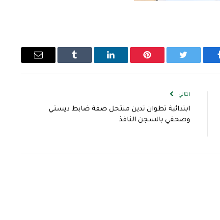
يسبوك
تويتر
بينتيريست
لينكدإن
Tumblr
البريد
الإلكتروني
التالي
ابتدائية تطوان تدين منتحل صفة ضابط ديستي
وصحفي بالسجن النافذ