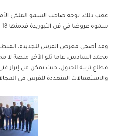
عقب ذلك، توجه صاحب السمو الملكي الأمير 
سموه عروضا في فن التبوريدة قدمتها 18 من السربات التي تمثل مختلف جهات المملكة.
وقد أضحى معرض الفرس للجديدة، المنظم ت
محمد السادس، عاما تلو الآخر، منصة لا محي
قطاع تربية الخيول، حيث يمكن من إبراز غنى
والاستعمالات المتعددة للفرس في المجالات ا