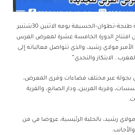
شارك السيد عمر مورو، رئيس مجلس جهة طنجة-تطوان-الحسيمة يومه الاثنين 30شتنبر
فل افتتاح الدورة الخامسة عشرة لمعرض الفرس
أمير مولاي رشيد، والذي تتواصل فعالياته إلى
ي بجولة عبر مختلف فضاءات وقرى المعرض،
سات، وقرية المربين، ودار الصانع، والقرية
ت.
ولاي رشيد، بالحلبة الرئيسية، عروضا في فن
الأجانب.