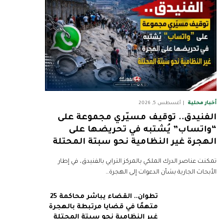
أخبار محلية
أغسطس 5, 2026
الفنيدق.. توقيف مسيّري مجموعة على
“واتساب” يُشتبه في تحريضها على
الهجرة غير النظامية نحو سبتة المحتلة
تمكنت عناصر الدرك الملكي بالمركز الترابي بالفنيدق، في إطار
الأبحاث الجارية بشأن الدعوات إلى الهجرة…
تطوان.. القضاء يباشر محاكمة 25
متهمًا في قضايا مرتبطة بالهجرة
غير النظامية نحو سبتة المحتلة