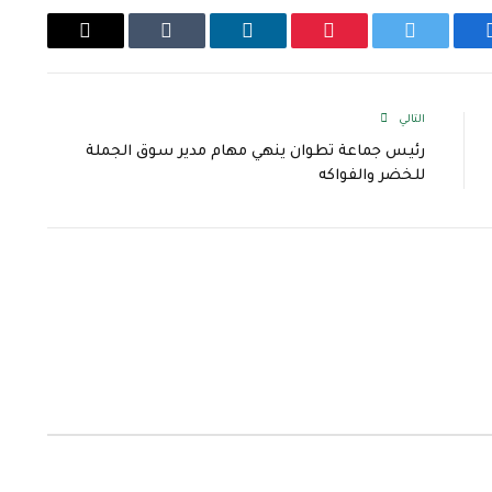
يسبوك
تويتر
بينتيريست
لينكدإن
Tumblr
البريد
الإلكتروني
التالي
رئيس جماعة تطوان ينهي مهام مدير سوق الجملة
للخضر والفواكه