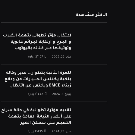
الأكثر مشاهدة
اعتقال مؤثر تطواني بتهمة الضرب
و الجرح و ارتكابه لجرائم غابوية
وتوثيقها عبر قناته باليوتوب
يناير 26, 2025
2٬107
زيارة
للمرة الثانية بتطوان… مدير وكالة
بنكية يختلس المليارات من ودائع
زبناء BMCE ويختفي عن الأنظار.
يونيو 8, 2024
1٬445
زيارة
تقديم مؤثرة تطوانية في حالة سراح
على أنضار النيابة العامة بتهمة
التهجم على مسكن الغير
مايو 23, 2024
1٬435
زيارة