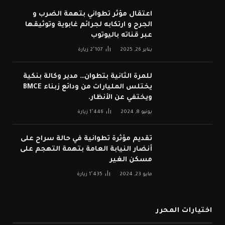
اعتقال مؤثر تطواني بتهمة الضرب و
الجرح و ارتكابه لجرائم غابوية وتوثيقها
عبر قناته باليوتوب
يناير 26, 2025
2٬107
زيارة
للمرة الثانية بتطوان… مدير وكالة بنكية
يختلس المليارات من ودائع زبناء BMCE
ويختفي عن الأنظار.
يونيو 8, 2024
1٬446
زيارة
تقديم مؤثرة تطوانية في حالة سراح على
أنضار النيابة العامة بتهمة التهجم على
مسكن الغير
مايو 23, 2024
1٬435
زيارة
اختيارات المحرر