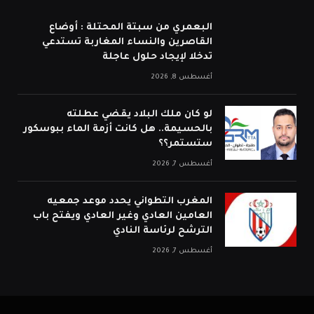
البعمري من سبتة المحتلة : أوضاع
القاصرين والنساء المغاربة تستدعي
تدخلا لإيجاد حلول عاجلة
أغسطس 8, 2026
لو كان ملك البلاد يقضي عطلته
بالحسيمة.. هل كانت أزمة الماء ببوسكور
ستستمر؟؟
أغسطس 7, 2026
المغرب التطواني يحدد موعد جمعيه
العامين العادي وغير العادي ويفتح باب
الترشح لرئاسة النادي
أغسطس 7, 2026